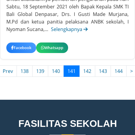
Sabtu, 18 September 2021 oleh Bapak Kepala SMK TI
Bali Global Denpasar, Drs. I Gusti Made Murjana,
M.Pd dan ketua panitia pelaksana ANBK sekolah, I
Nyoman Sucana,...
Selengkapnya
Facebook
Whatsapp
(current)
Prev
138
139
140
141
142
143
144
>
FASILITAS SEKOLAH