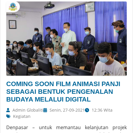
COMING SOON FILM ANIMASI PANJI
SEBAGAI BENTUK PENGENALAN
BUDAYA MELALUI DIGITAL
Admin Globaliti
Senin, 27-09-2021
12:36 Wita
Kegiatan
Denpasar – untuk memantau kelanjutan projek