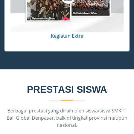
Kegiatan Extra
PRESTASI SISWA
Berbagai prestasi yang diraih oleh siswa/siswi SMK TI
Bali Global Denpasar, baik di tingkat provinsi maupun
nasional.